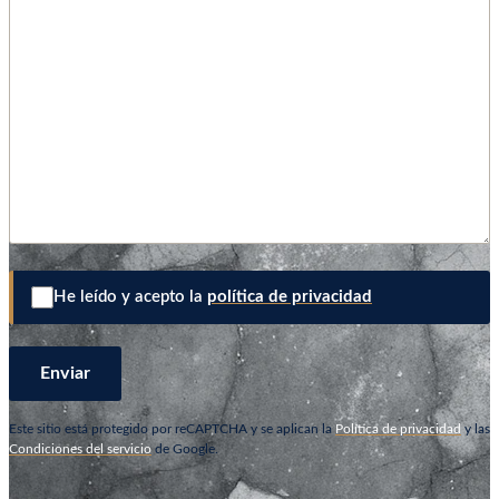
He leído y acepto la
política de privacidad
Este sitio está protegido por reCAPTCHA y se aplican la
Política de privacidad
y las
Condiciones del servicio
de Google.